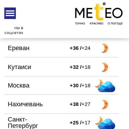
В других городах
мы в
Батуми
+26 /
+20
соцсетях
Ереван
+36 /
+24
Кутаиси
+32 /
+18
Москва
+30 /
+18
Нахичевань
+38 /
+27
Санкт-
+25 /
+17
Петербург