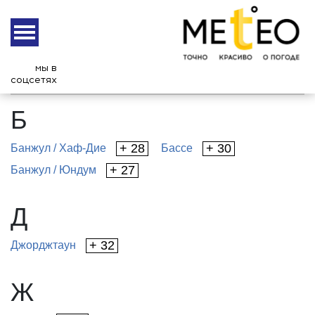
ПОГОДА: ГАМБИЯ
А
Б
В
Г
Д
Е
Ж
З
И
К
Л
М
Н
О
мы в
соцсетях
П
Р
С
Т
У
Ф
Х
Ц
Ч
Ш
Щ
Э
Ю
Я
Б
+ 28
+ 30
Банжул / Хаф-Дие
Бассе
+ 27
Банжул / Юндум
Д
+ 32
Джорджтаун
Ж