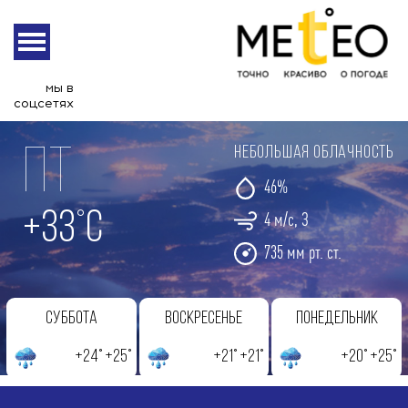
Волово
мы в
соцсетях
Пт
небольшая облачность
46%
+33°С
4 м/с, З
735 мм рт. ст.
Суббота
Воскресенье
Понедельник
+24° +25°
+21° +21°
+20° +25°