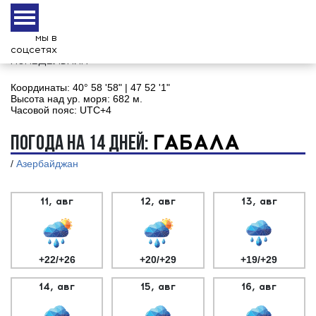
мы в
10 августа
соцсетях
Понедельник
Координаты:
40° 58 '58" | 47 52 '1"
Высота над ур. моря:
682 м.
Часовой пояс:
UTC+4
ГАБАЛА
ПОГОДА НА 14 ДНЕЙ:
/
Азербайджан
11, авг
12, авг
13, авг
+22/+26
+20/+29
+19/+29
14, авг
15, авг
16, авг