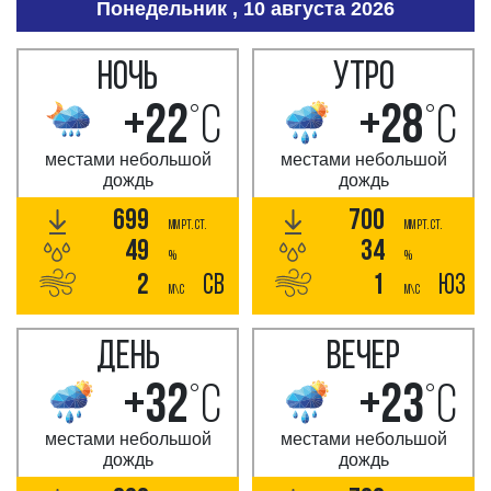
Понедельник , 10 августа 2026
НОЧЬ
УТРО
+22
°C
+28
°C
местами небольшой
местами небольшой
дождь
дождь
699
700
мм РТ. СТ.
мм РТ. СТ.
49
34
%
%
2
СВ
1
ЮЗ
м\с
м\с
ДЕНЬ
ВЕЧЕР
+32
°C
+23
°C
местами небольшой
местами небольшой
дождь
дождь