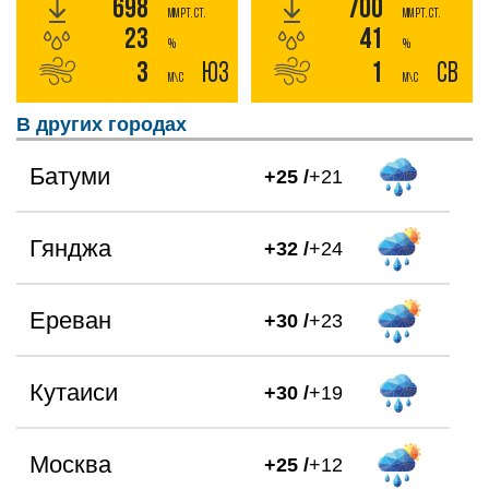
698
700
мм РТ. СТ.
мм РТ. СТ.
23
41
%
%
3
ЮЗ
1
СВ
м\с
м\с
В других городах
Батуми
+25 /
+21
Гянджа
+32 /
+24
Ереван
+30 /
+23
Кутаиси
+30 /
+19
Москва
+25 /
+12