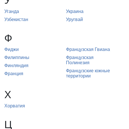
У
Уганда
Украина
Узбекистан
Уругвай
Ф
Фиджи
Французская Гвиана
Филиппины
Французская
Полинезия
Финляндия
Французские южные
Франция
территории
Х
Хорватия
Ц