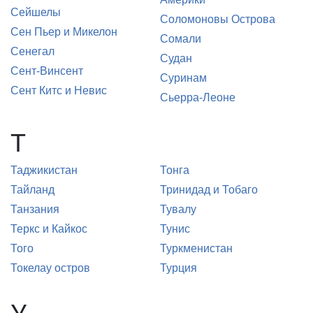
Сейшелы
Соломоновы Острова
Сен Пьер и Микелон
Сомали
Сенегал
Судан
Сент-Винсент
Суринам
Сент Китс и Невис
Сьерра-Леоне
Т
Таджикистан
Тонга
Тайланд
Тринидад и Тобаго
Танзания
Тувалу
Теркс и Кайкос
Тунис
Того
Туркменистан
Токелау остров
Турция