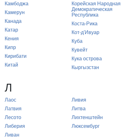
Камбоджа
Корейская Народная
Демократическая
Камерун
Республика
Канада
Коста-Рика
Катар
Кот-д'Ивуар
Кения
Куба
Кипр
Кувейт
Кирибати
Кука острова
Китай
Кыргызстан
Л
Лаос
Ливия
Латвия
Литва
Лесото
Лихтенштейн
Либерия
Люксембург
Ливан