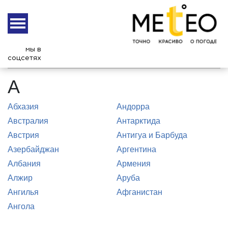
ПРОГНОЗ ПОГОДЫ В МИРЕ
А
Б
В
Г
Д
Е
Ж
З
И
К
Л
М
Н
О
мы в
соцсетях
П
Р
С
Т
У
Ф
Х
Ц
Ч
Ш
Щ
Э
Ю
Я
А
Абхазия
Андорра
Австралия
Антарктида
Австрия
Антигуа и Барбуда
Азербайджан
Аргентина
Албания
Армения
Алжир
Аруба
Ангилья
Афганистан
Ангола