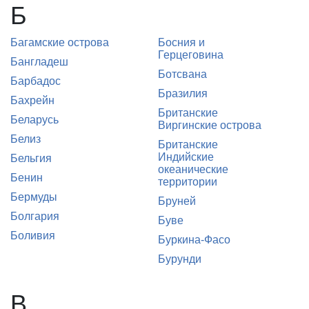
Б
Багамские острова
Босния и
Герцеговина
Бангладеш
Ботсвана
Барбадос
Бразилия
Бахрейн
Британские
Беларусь
Виргинские острова
Белиз
Британские
Индийские
Бельгия
океанические
Бенин
территории
Бермуды
Бруней
Болгария
Буве
Боливия
Буркина-Фасо
Бурунди
В