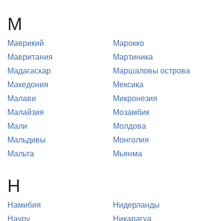
М
Маврикий
Марокко
Мавритания
Мартиника
Мадагаскар
Маршаловы острова
Македония
Мексика
Малави
Микронезия
Малайзия
Мозамбик
Мали
Молдова
Мальдивы
Монголия
Мальта
Мьянма
Н
Намибия
Нидерланды
Науру
Никарагуа