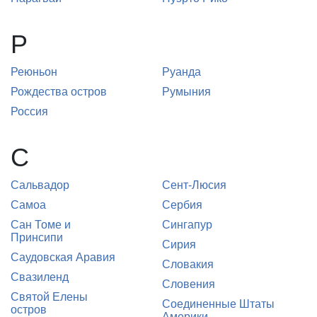
Р
Реюньон
Руанда
Рождества остров
Румыния
Россия
С
Сальвадор
Сент-Люсия
Самоа
Сербия
Сан Томе и
Сингапур
Принсипи
Сирия
Саудовская Аравия
Словакия
Свазиленд
Словения
Святой Елены
Соединенные Штаты
остров
Америки