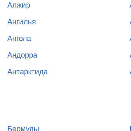
Алжир
Ангилья
Ангола
Андорра
Антарктида
Бермуды