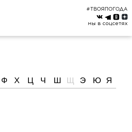
#ТВОЯПОГОДА
мы в соцсетях
Ф
Х
Ц
Ч
Ш
Щ
Э
Ю
Я