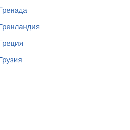
Гренада
Гренландия
Греция
Грузия