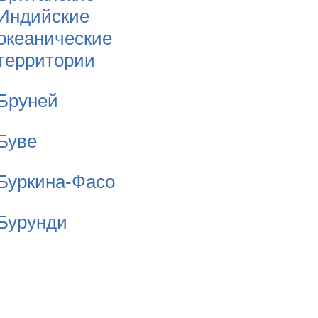
Индийские
океанические
территории
Бруней
Буве
Буркина-Фасо
Бурунди