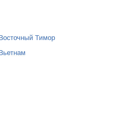
Восточный Тимор
Вьетнам