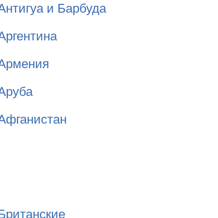
Антигуа и Барбуда
Аргентина
Армения
Аруба
Афганистан
Британские