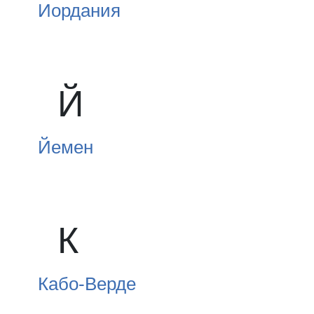
Иордания
Й
Йемен
К
Кабо-Верде