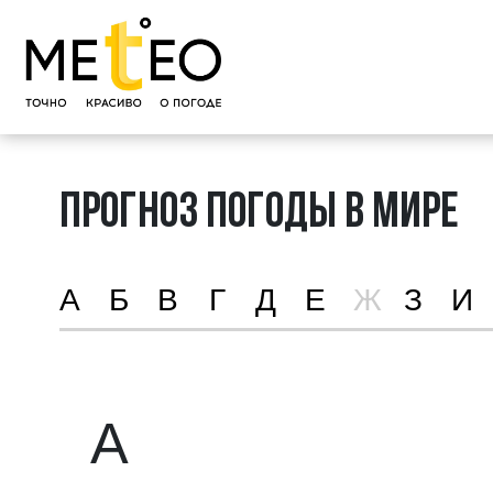
ПРОГНОЗ ПОГОДЫ В МИРЕ
А
Б
В
Г
Д
Е
Ж
З
И
А