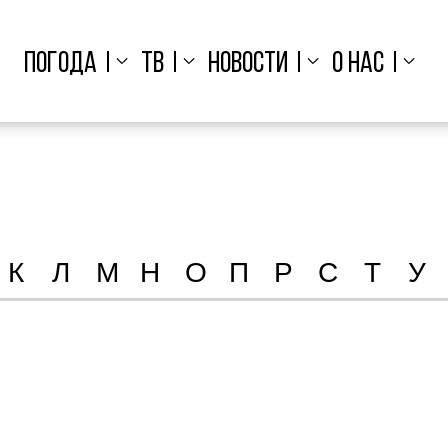
ПОГОДА
ТВ
НОВОСТИ
О НАС
К
Л
М
Н
О
П
Р
С
Т
У