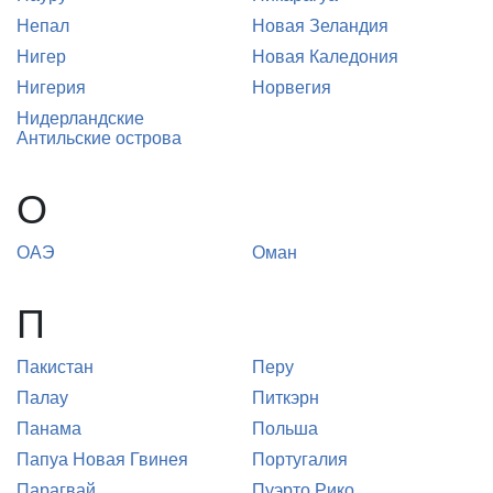
Непал
Новая Зеландия
Нигер
Новая Каледония
Нигерия
Норвегия
Нидерландские
Антильские острова
О
ОАЭ
Оман
П
Пакистан
Перу
Палау
Питкэрн
Панама
Польша
Папуа Новая Гвинея
Португалия
Парагвай
Пуэрто Рико