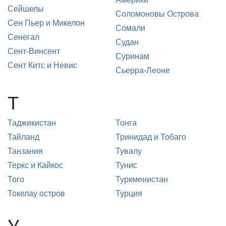
Сейшелы
Соломоновы Острова
Сен Пьер и Микелон
Сомали
Сенегал
Судан
Сент-Винсент
Суринам
Сент Китс и Невис
Сьерра-Леоне
Т
Таджикистан
Тонга
Тайланд
Тринидад и Тобаго
Танзания
Тувалу
Теркс и Кайкос
Тунис
Того
Туркменистан
Токелау остров
Турция