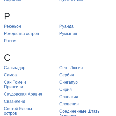
Р
Реюньон
Руанда
Рождества остров
Румыния
Россия
С
Сальвадор
Сент-Люсия
Самоа
Сербия
Сан Томе и
Сингапур
Принсипи
Сирия
Саудовская Аравия
Словакия
Свазиленд
Словения
Святой Елены
Соединенные Штаты
остров
Америки