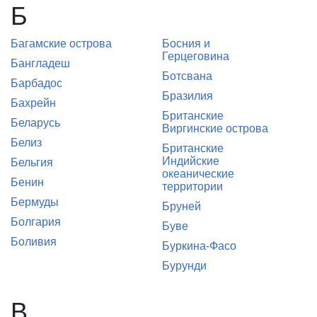
Б
Багамские острова
Босния и
Герцеговина
Бангладеш
Ботсвана
Барбадос
Бразилия
Бахрейн
Британские
Беларусь
Виргинские острова
Белиз
Британские
Индийские
Бельгия
океанические
Бенин
территории
Бермуды
Бруней
Болгария
Буве
Боливия
Буркина-Фасо
Бурунди
В