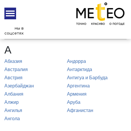
ПРОГНОЗ ПОГОДЫ В МИРЕ
А
Б
В
Г
Д
Е
Ж
З
И
К
Л
М
Н
О
мы в
соцсетях
П
Р
С
Т
У
Ф
Х
Ц
Ч
Ш
Щ
Э
Ю
Я
А
Абхазия
Андорра
Австралия
Антарктида
Австрия
Антигуа и Барбуда
Азербайджан
Аргентина
Албания
Армения
Алжир
Аруба
Ангилья
Афганистан
Ангола