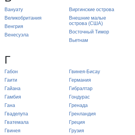
Вануату
Виргинские острова
Великобритания
Внешние малые
острова (США)
Венгрия
Восточный Тимор
Венесуэла
Вьетнам
Г
Габон
Гвинея-Бисау
Гаити
Германия
Гайана
Гибралтар
Гамбия
Гондурас
Гана
Гренада
Гваделупа
Гренландия
Гватемала
Греция
Гвинея
Грузия