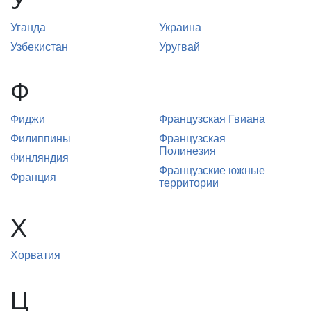
У
Уганда
Украина
Узбекистан
Уругвай
Ф
Фиджи
Французская Гвиана
Филиппины
Французская
Полинезия
Финляндия
Французские южные
Франция
территории
Х
Хорватия
Ц