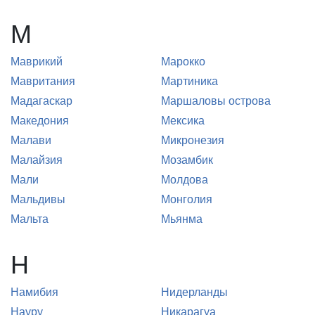
М
Маврикий
Марокко
Мавритания
Мартиника
Мадагаскар
Маршаловы острова
Македония
Мексика
Малави
Микронезия
Малайзия
Мозамбик
Мали
Молдова
Мальдивы
Монголия
Мальта
Мьянма
Н
Намибия
Нидерланды
Науру
Никарагуа