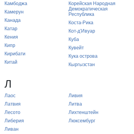
Камбоджа
Корейская Народная
Демократическая
Камерун
Республика
Канада
Коста-Рика
Катар
Кот-д'Ивуар
Кения
Куба
Кипр
Кувейт
Кирибати
Кука острова
Китай
Кыргызстан
Л
Лаос
Ливия
Латвия
Литва
Лесото
Лихтенштейн
Либерия
Люксембург
Ливан