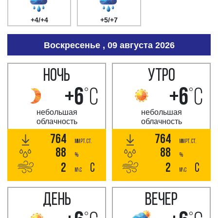
+4/+4
+5/+7
Воскресенье , 09 августа 2026
НОЧЬ
УТРО
+6
°C
+6
°C
небольшая
небольшая
облачность
облачность
764
764
мм РТ. СТ.
мм РТ. СТ.
88
88
%
%
2
С
2
С
м\с
м\с
ДЕНЬ
ВЕЧЕР