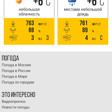
+6
°C
+6
°C
небольшая
местами небольшой
облачность
дождь
763
761
мм РТ. СТ.
мм РТ. СТ.
88
89
%
%
3
З
4
С
м\с
м\с
Погода
Погода в Москве
Погода в России
Погода в Мире
Погода по городам
Это интересно
Видеопрогноз
Новости погоды