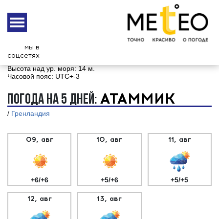
7 августа
Пятница
мы в
соцсетях
Координаты:
65° 1 '1" | 307 26 '59"
Высота над ур. моря:
14 м.
Часовой пояс:
UTC+-3
АТАММИК
ПОГОДА НА 5 ДНЕЙ:
/
Гренландия
09, авг
10, авг
11, авг
+6/+6
+5/+6
+5/+5
12, авг
13, авг