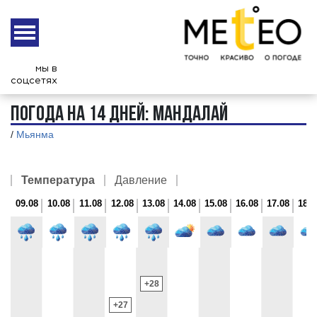
8 августа
Суббота
Координаты:
21° 58 '58" | 96 5 '59"
мы в
Высота над ур. моря:
76 м.
соцсетях
Часовой пояс:
UTC+6.5
ПОГОДА НА 14 ДНЕЙ: МАНДАЛАЙ
/
Мьянма
Температура
Давление
09.08
09.08
10.08
10.08
11.08
11.08
12.08
12.08
13.08
13.08
14.08
14.08
15.08
15.08
16.08
16.08
17.08
17.08
18.0
18.0
Night
Day
Day
748
+28
747
747
+27