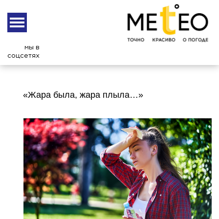
мы в
соцсетях
«Жара была, жара плыла…»