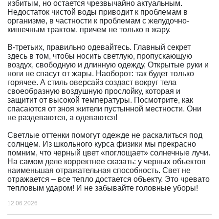
избитым, но остается чрезвычайно актуальным.
Недостаток чистой воды приводит к проблемам в
организме, в частности к проблемам с желудочно-
кишечным трактом, причем не только в жару.
В-третьих, правильно одевайтесь. Главный секрет
здесь в том, чтобы носить светлую, пропускающую
воздух, свободную и длинную одежду, Открытые руки и
ноги не спасут от жары. Наоборот: так будет только
горячее. А стиль оверсайз создаст вокруг тела
своеобразную воздушную прослойку, которая и
защитит от высокой температуры. Посмотрите, как
спасаются от зноя жители пустынной местности. Они
не раздеваются, а одеваются!
Светлые оттенки помогут одежде не раскалиться под
солнцем. Из школьного курса физики мы прекрасно
помним, что черный цвет «поглощает» солнечные лучи.
На самом деле корректнее сказать: у черных объектов
наименьшая отражательная способность. Свет не
отражается – все тепло достается объекту. Это чревато
тепловым ударом! И не забывайте головные уборы!
12.06.2026