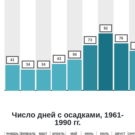
92
76
73
50
43
41
34
34
Число дней с осадками, 1961-
1990 гг.
январь
февраль
март
апрель
май
июнь
июль
август
сен