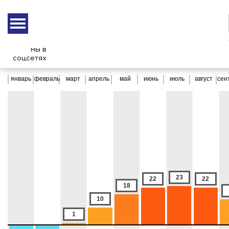
КЛИМАТ:
МОСКВА
Максимальная температура,
мы в
1961-1990 гг.
соцсетях
январь
февраль
март
апрель
май
июнь
июль
август
сен
23
22
22
18
10
1