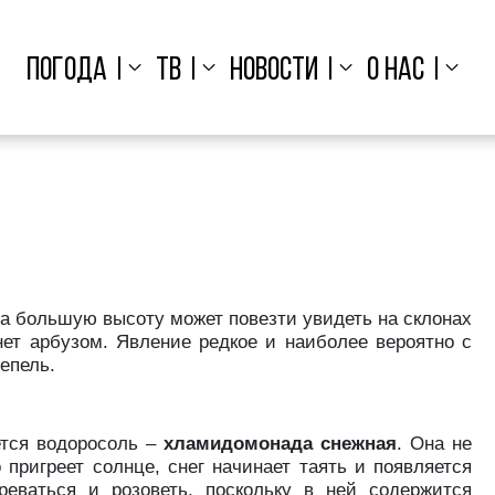
ПОГОДА
ТВ
НОВОСТИ
О НАС
на большую высоту может повезти увидеть на склонах
хнет арбузом. Явление редкое и наиболее вероятно с
епель.
ется водоросоль –
хламидомонада снежная
. Она не
о пригреет солнце, снег начинает таять и появляется
реваться и розоветь, поскольку в ней содержится