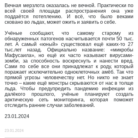
Вечная мерзлота оказалась не вечной. Практически по
всей своей площади распространения она уже
поддаётся потеплению. И всё, что было веками
сковано во льдах, может ожить и заявить о себе.
Учёные сообщают, что самому старому из
обнаруженных патогенов насчитывается почти 50 тыс.
лет. А самый «юный» существовал ещё каких-то 27
тыс.лет назад. Официально название: «микробы
Мафусаила», но ещё их часто называют вирусами-
зомби, за способность воскреснуть и нанести вред.
Сами по себе все они принадлежат к роду, который
поражает исключительно одноклеточных амёб. Так что
прямой угрозы человечеству нет. Но никто не знает
точно – какие ещё монстры скрываются от нас в толще
льда. Чтобы предупредить пандемию инфекции из
далёкого прошлого, учёные планируют создать
арктическую сеть мониторинга, которая поможет
отследить ранние случаи заболеваний.
23.01.2024
23.01.2024