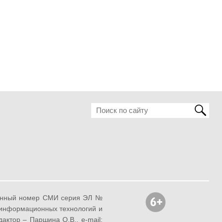
ионный номер СМИ серия ЭЛ №
, информационных технологий и
ктор – Паршина О.В., e-mail: