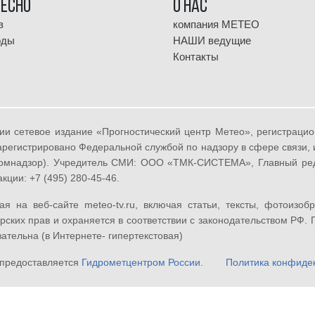
ресно
О НАС
з
компания МЕТЕО
оды
НАШИ ведущие
Контакты
ии сетевое издание «Прогностический центр Метео», регистрац
 зарегистрировано Федеральной службой по надзору в сфере связи
омнадзор). Учредитель СМИ: ООО «ТМК-СИСТЕМА», Главный реда
кции: +7 (495) 280-45-46.
 на веб-сайте meteo-tv.ru, включая статьи, тексты, фотоизоб
орских прав и охраняется в соответствии с законодательством РФ.
зательна (в Интернете- гипертекстовая)
 предоставляется
Гидрометцентром России
.
Политика конфиде