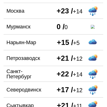
+23 /
Москва
+14
0 /
Мурманск
0
+15 /
Нарьян-Мар
+5
+21 /
Петрозаводск
+12
Санкт-
+22 /
+14
Петербург
+17 /
Северодвинск
+12
+21 /
Сыктывкар
+11