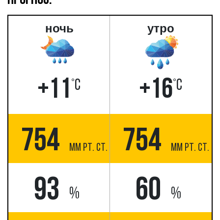
ПРОГНОЗ:
ночь
утро
+11
+16
°С
°С
754
754
ММ РТ. СТ.
ММ РТ. СТ.
93
60
%
%