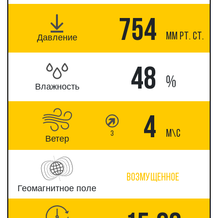
754
ММ РТ. СТ.
Давление
48
%
Влажность
4
М\c
З
Ветер
возмущенное
Геомагнитное поле