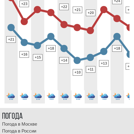
+24
744
+23
+22
743
+21
+21
+20
741
741
7
739
738
+21
737
+18
+18
+16
+15
+14
+13
+12
+11
+10
Погода
Погода в Москве
Погода в России