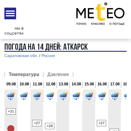
8 августа
Суббота
Координаты:
51° 52 '1" | 45 1 '58"
мы в
Высота над ур. моря:
206 м.
соцсетях
Часовой пояс:
UTC+3
ПОГОДА НА 14 ДНЕЙ: АТКАРСК
Саратовская обл.
/
Россия
Температура
Давление
09.08
09.08
10.08
10.08
11.08
11.08
12.08
12.08
13.08
13.08
14.08
14.08
15.08
15.08
16.08
16.08
17.08
17.08
18.08
18.0
19
Day
Night
Day
748
+31
746
+27
+27
+26
745