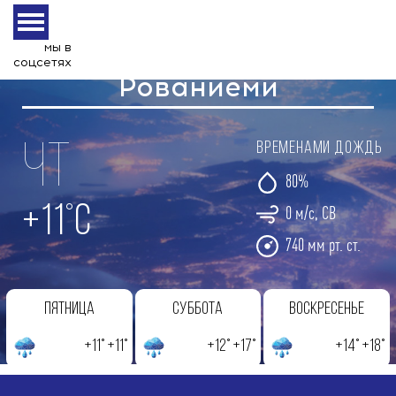
мы в
соцсетях
Рованиеми
Чт
временами дождь
80%
+11°С
0 м/с, СВ
740 мм рт. ст.
Пятница
Суббота
Воскресенье
+11° +11°
+12° +17°
+14° +18°