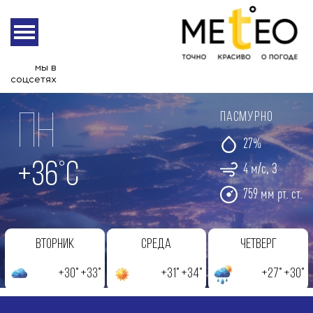
Астрахань
мы в
соцсетях
Пн
пасмурно
27%
+36°С
4 м/с, З
759 мм рт. ст.
Вторник
Среда
Четверг
+30° +33°
+31° +34°
+27° +30°